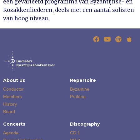
een gevarieerd programma van Byzantijnse- en
Kozakkenliederen, deels met een aantal solisten
van hoog niveau.
About us
Repertoire
Conductor
Byzantine
Members
Profane
History
Board
Concerts
Discography
Agenda
CD 1